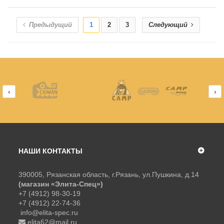
Предыдущий
1
2
3
Следующий
‹
›
НАШИ КОНТАКТЫ
390005, Рязанская область, г.Рязань, ул.Пушкина, д.14
(магазин «Элита-Спец»)
+7 (4912) 98-30-19
+7 (4912) 22-74-36
info@elita-spec.ru
elita62@mail.ru