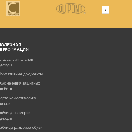
›
ПОЛЕЗНАЯ
ИНФОРМАЦИЯ
лассы сигнальной
одежды
Нормативные документы
Обозначения защитных
войств
арта климатических
оясов
аблица размеров
одежды
аблицы размеров обуви