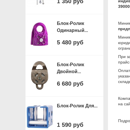
1 350 руб
инди
39000
Блок-Ролик
Миним
пред
Одинарный...
Миним
5 480 руб
юриди
огран
При з
прайс
Блок-Ролик
Оплат
Двойной...
указа
складе
6 680 руб
Компа
на са
Блок-Ролик Для...
Подро
1 590 руб