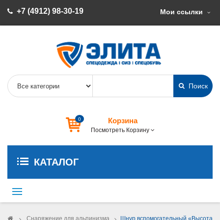
+7 (4912) 98-30-19
Мои ссылки
Поиск
0
Корзина
Посмотреть Корзину
КАТАЛОГ
Переключить
навигации
>
Снаряжение для альпинизма
>
Шнур вспомогательный «Высота