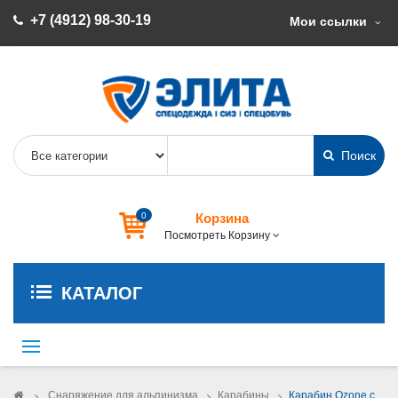
+7 (4912) 98-30-19
Мои ссылки
Поиск
0
Корзина
Посмотреть Корзину
КАТАЛОГ
Переключить
навигации
>
Снаряжение для альпинизма
>
Карабины
>
Карабин Ozone с