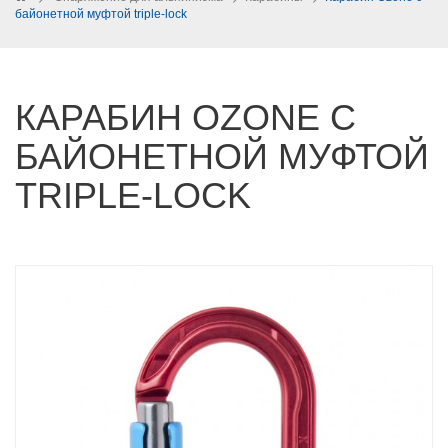
байонетной муфтой triple-lock
КАРАБИН OZONE С
БАЙОНЕТНОЙ МУФТОЙ
TRIPLE-LOCK